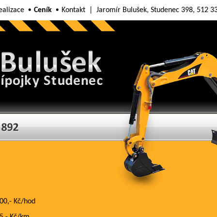
ealizace
Ceník
Kontakt
| Jaromír Bulušek, Studenec 398, 512 3
00,- Kč/hod
5,- Kč/km