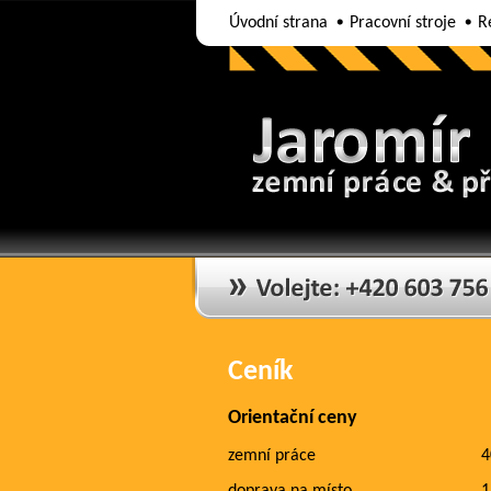
Úvodní strana
Pracovní stroje
R
Návrat na titulní stranu
Ceník
Orientační ceny
zemní práce
4
doprava na místo
1